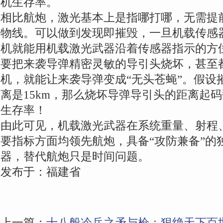
机生存率。
相比航炮，激光基本上是指哪打哪，无需提
物线。可以做到发现即摧毁，一旦机载传感
机就能用机载激光武器沿着传感器指示的方
要把来袭导弹精密灵敏的导引头烧坏，甚至
机，就能让来袭导弹变成“无头苍蝇”。假设
离是15km，那么烧坏导弹导引头的距离起
生存率！
由此可见，机载激光武器在系统重量、射程
要指标方面均领先航炮，具备“攻防兼备”的
器，替代航炮只是时间问题。
发布于：福建省
上一篇：
十八般冷兵之矛与枪：狠绝天下百