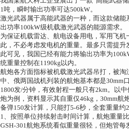
我国某航天科工企业展出了一款“高能武器储
1吨，瞬时输出功率可达500kW。
激光武器属于高能武器的一种，而这款储能
出功率100kW级机载激光武器的能源需求。
为保证机载雷达、航电设备用电，军用飞机
此，不必考虑发电机的重量。最多只需提升
此可见，我国已经有能力将输出功率为100
统重量控制在1190kg以内。
航炮各方面指标被机载激光武器吊打，被淘
中、俄两国战机列装的航炮基本都是30mm口
1800发/分钟，有效射程一般只有2km。以中
炮为例，资料显示其自重仅46kg，30mm航炮
备弹150发计算，只能打5-6秒，全套重量约20
1、按照单位持续射击时间计算，航炮重量
GSH-301航炮系统看似重量很轻，但炮管每