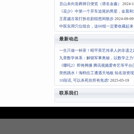
丑山未向造葬择日便览（谱名金鑫）
2024-1
《花少》中第一个开车追尾的男星，金晨和
王星越古装打扮在剧组悠闲散步
2024-09-09
中医实用穴位组合，这60组一定要收藏起
最新动态
一生只做一杯茶！昭平茶艺传承人的非遗之路
九章数学体系：解锁军事奥秘，以数学之力
《哪吒2》即将网播 腾讯视频爱奇艺等平台
突然跳水！海鸥住工遭遇天地板 知名游资
10段话, 可以杀死你所有焦虑!
2025-05-19
联系我们