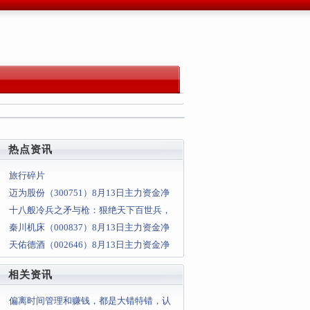
热点资讯
旅行碎片
迈为股份（300751）8月13日主力资金净
卖出724.62万元
十八般冷兵之矛与枪：狠绝天下百世兵，
孤枪九连国境绝
秦川机床（000837）8月13日主力资金净
卖出400.30万元
天佑德酒（002646）8月13日主力资金净
卖出318.34万元
相关资讯
偏离时间管理和赚钱，都是大错特错，认