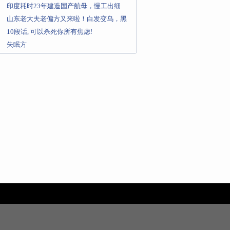
贼作父
印度耗时23年建造国产航母，慢工出细
活，国产航母战斗力有多猛？
山东老大夫老偏方又来啦！白发变乌，黑
发生发就现在！年轻十岁不是梦
10段话, 可以杀死你所有焦虑!
失眠方