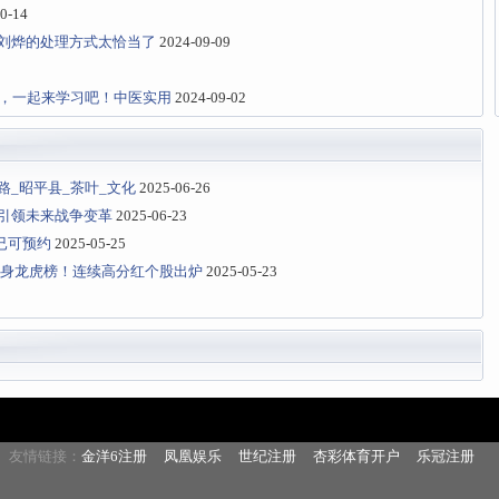
0-14
刘烨的处理方式太恰当了
2024-09-09
来，一起来学习吧！中医实用
2024-09-02
_昭平县_茶叶_文化
2025-06-26
引领未来战争变革
2025-06-23
已可预约
2025-05-25
现身龙虎榜！连续高分红个股出炉
2025-05-23
友情链接：
金洋6注册
凤凰娱乐
世纪注册
杏彩体育开户
乐冠注册