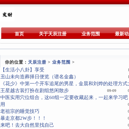
首页
关于天辰注册
业务范围
最新动
你的位置：
天辰注册
>
业务范围
>
【生活小八卦】享受
丑山未向造葬择日便览（谱名金鑫）
《花少》中第一个开车追尾的男星，金晨和刘烨的处理方式
王星越古装打扮在剧组悠闲散步
09-09
中医实用穴位组合，这60组一定要收藏起来，一起来学习吧
用
老祖宗的睡觉技巧
暴走京都2W步！！！
来吧！去大自然里找自己