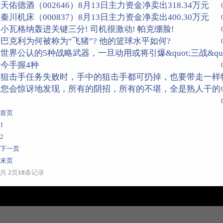
天佑德酒（002646）8月13日主力资金净卖出318.34万元
秦川机床（000837）8月13日主力资金净卖出400.30万元
小瓦格纳轰进关键三分! 司机很激动! 帕克绷脸!
巴克利为何被称为“飞猪”? 他的篮球水平如何?
世界公认的5种战略武器，一旦动用或将引爆&quot;三战&quo
今手握4种
狙击手任务失败时，手中的狙击手都可扔掉，也要带走一样
您会惊讶地发现，所有的阴招，所有的不堪，全是熟人干的
首页
1
2
下一页
末页
共
2
页
18
条记录